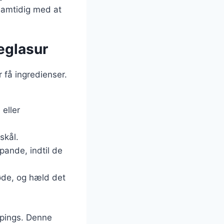
samtidig med at
eglasur
 få ingredienser.
eller
skål.
ande, indtil de
løde, og hæld det
ppings. Denne