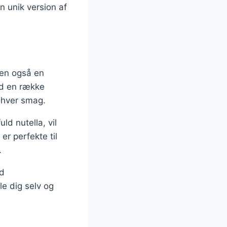
en unik version af
en også en
ed en række
enhver smag.
ld nutella, vil
r perfekte til
.
ed
e dig selv og