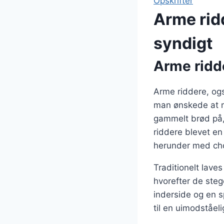
Opskrifter
Arme rid
syndigt
Arme ridde
Arme riddere, ogs
man ønskede at m
gammelt brød på, 
riddere blevet en
herunder med cho
Traditionelt lave
hvorefter de ste
inderside og en s
til en uimodståel