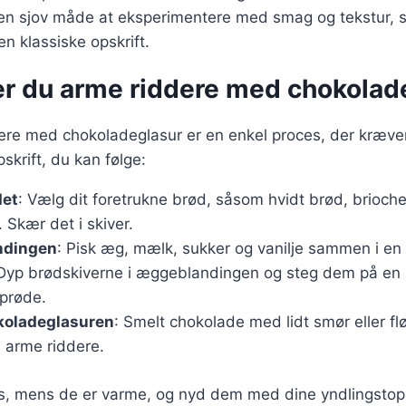
 en sjov måde at eksperimentere med smag og tekstur, 
en klassiske opskrift.
er du arme riddere med chokolad
ere med chokoladeglasur er en enkel proces, der kræver
skrift, du kan følge:
det
: Vælg dit foretrukne brød, såsom hvidt brød, brioche 
 Skær det i skiver.
ndingen
: Pisk æg, mælk, sukker og vanilje sammen i en 
 Dyp brødskiverne i æggeblandingen og steg dem på en p
sprøde.
koladeglasuren
: Smelt chokolade med lidt smør eller f
 arme riddere.
s, mens de er varme, og nyd dem med dine yndlingsto