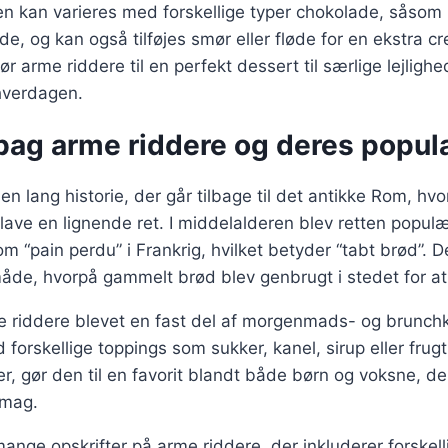
n kan varieres med forskellige typer chokolade, såso
ade, og kan også tilføjes smør eller fløde for en ekstra c
r arme riddere til en perfekt dessert til særlige lejligh
 hverdagen.
bag arme riddere og deres popula
en lang historie, der går tilbage til det antikke Rom, h
t lave en lignende ret. I middelalderen blev retten populæ
m “pain perdu” i Frankrig, hvilket betyder “tabt brød”. 
måde, hvorpå gammelt brød blev genbrugt i stedet for at
e riddere blevet en fast del af morgenmads- og brunchk
 forskellige toppings som sukker, kanel, sirup eller frug
er, gør den til en favorit blandt både børn og voksne, de
smag.
mange opskrifter på arme riddere, der inkluderer forskell