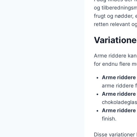
og tilberedningsm
frugt og nødder, 
retten relevant 
Variation
Arme riddere kan
for endnu flere m
Arme riddere
arme riddere f
Arme riddere
chokoladeglas
Arme riddere
finish.
Disse variationer