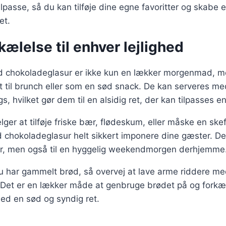
 tilpasse, så du kan tilføje dine egne favoritter og skabe 
et.
kælelse til enhver lejlighed
 chokoladeglasur er ikke kun en lækker morgenmad, m
t til brunch eller som en sød snack. De kan serveres m
gs, hvilket gør dem til en alsidig ret, der kan tilpasses 
er at tilføje friske bær, flødeskum, eller måske en skefu
chokoladeglasur helt sikkert imponere dine gæster. De e
eder, men også til en hyggelig weekendmorgen derhjemme
 har gammelt brød, så overvej at lave arme riddere m
 Det er en lækker måde at genbruge brødet på og forkæl
d en sød og syndig ret.