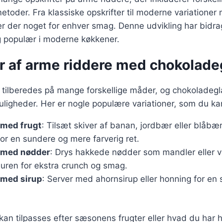
etoder. Fra klassiske opskrifter til moderne variatione
er der noget for enhver smag. Denne udvikling har bidrag
og populær i moderne køkkener.
er af arme riddere med chokolade
 tilberedes på mange forskellige måder, og chokoladeg
uligheder. Her er nogle populære variationer, som du ka
 med frugt
: Tilsæt skiver af banan, jordbær eller blåbær
or en sundere og mere farverig ret.
 med nødder
: Drys hakkede nødder som mandler eller 
uren for ekstra crunch og smag.
 med sirup
: Server med ahornsirup eller honning for en
 kan tilpasses efter sæsonens frugter eller hvad du har 