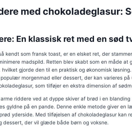
dere med chokoladeglasur: S
re: En klassisk ret med en sød tv
å kendt som fransk toast, er en elsket ret, der stammer 
inimere madspild. Retten blev skabt som en måde at 
hvilket gjorde den til en praktisk og økonomisk løsning.
 populær morgenmad eller dessert, der kan varieres på 
koladeglasur, som tilføjer en ekstra dimension af sød
s arme riddere ved at dyppe skiver af brød i en blandin
ges gyldne på en pande. Denne enkle metode giver en læ
prød yderside. Med tilføjelsen af chokoladeglasur kan r
ig dessert, der vil glæde både børn og voksne.