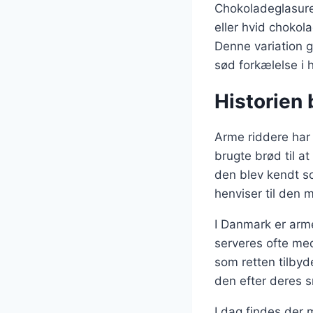
Chokoladeglasure
eller hvid chokol
Denne variation gø
sød forkælelse i
Historien 
Arme riddere har 
brugte brød til a
den blev kendt so
henviser til den 
I Danmark er arm
serveres ofte med
som retten tilbyd
den efter deres 
I dag findes der 