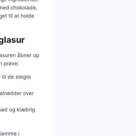
r med chokolade,
et til at holde
glasur
lasuren åbner op
n prøve:
 til de stegte
valnødder over
 sød og klæbrig
hjemme i