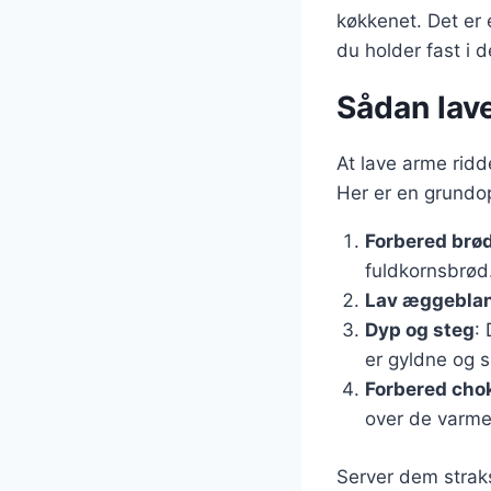
køkkenet. Det er
du holder fast i d
Sådan lav
At lave arme ridd
Her er en grundop
Forbered brø
fuldkornsbrød.
Lav æggebla
Dyp og steg
:
er gyldne og 
Forbered cho
over de varme
Server dem strak