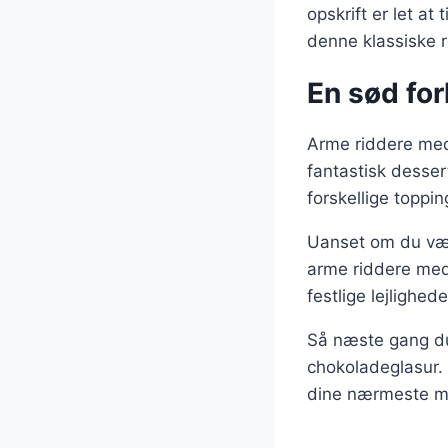
opskrift er let at
denne klassiske r
En sød for
Arme riddere med
fantastisk desser
forskellige toppin
Uanset om du vælg
arme riddere med 
festlige lejligh
Så næste gang du
chokoladeglasur.
dine nærmeste me