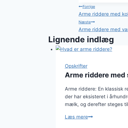
Indlægsnavi
Forrige
Arme riddere med kol
Næste
Arme riddere med van
Lignende indlæg
Opskrifter
Arme riddere med 
Arme riddere: En klassisk r
der har eksisteret i århund
mælk, og derefter steges til
Arme
Læs mere
riddere