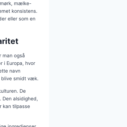
m mørk, mælke-
remet konsistens.
eder eller som en
ritet
vor man også
r i Europa, hvor
Dette navn
 blive smidt væk.
ulturen. De
t. Den alsidighed,
r kan tilpasse
ige ingredienser