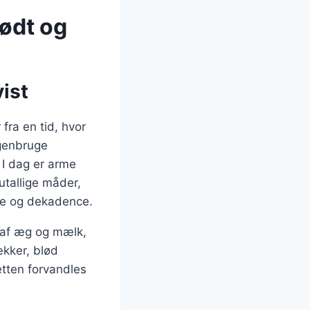
ødt og
ist
fra en tid, hvor
genbruge
 I dag er arme
utallige måder,
me og dekadence.
g af æg og mælk,
kker, blød
etten forvandles