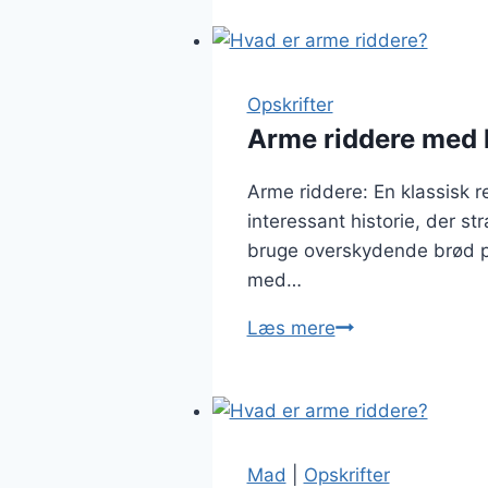
med
smør
og
honning
Opskrifter
twist
Arme riddere med k
Arme riddere: En klassisk r
interessant historie, der s
bruge overskydende brød på,
med…
Arme
Læs mere
riddere
med
kanel:
perfekt
til
Mad
|
Opskrifter