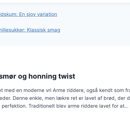
gation
dskum: En sjov variation
iljesukker: Klassisk smag
smør og honning twist
et med en moderne vri Arme riddere, også kendt som fran
reder. Denne enkle, men lækre ret er lavet af brød, der 
 perfektion. Traditionelt blev arme riddere lavet for at…