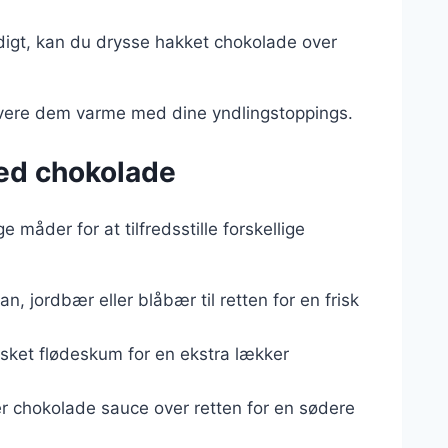
digt, kan du drysse hakket chokolade over
ervere dem varme med dine yndlingstoppings.
med chokolade
åder for at tilfredsstille forskellige
an, jordbær eller blåbær til retten for en frisk
isket flødeskum for en ekstra lækker
ler chokolade sauce over retten for en sødere