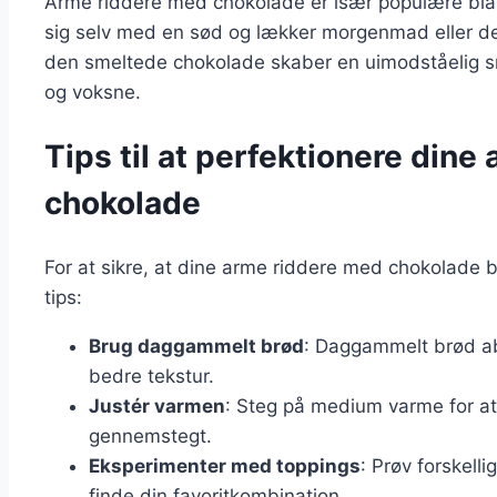
Arme riddere med chokolade er især populære blan
sig selv med en sød og lækker morgenmad eller de
den smeltede chokolade skaber en uimodståelig s
og voksne.
Tips til at perfektionere din
chokolade
For at sikre, at dine arme riddere med chokolade bl
tips:
Brug daggammelt brød
: Daggammelt brød a
bedre tekstur.
Justér varmen
: Steg på medium varme for at
gennemstegt.
Eksperimenter med toppings
: Prøv forskelli
finde din favoritkombination.