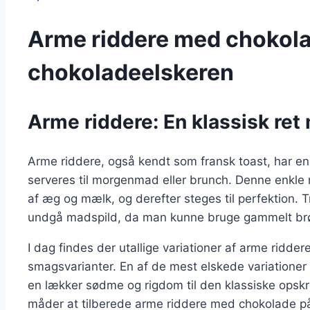
Arme riddere med chokolad
chokoladeelskeren
Arme riddere: En klassisk ret
Arme riddere, også kendt som fransk toast, har en 
serveres til morgenmad eller brunch. Denne enkle r
af æg og mælk, og derefter steges til perfektion. Tr
undgå madspild, da man kunne bruge gammelt brød,
I dag findes der utallige variationer af arme ridder
smagsvarianter. En af de mest elskede variationer
en lækker sødme og rigdom til den klassiske opskrif
måder at tilberede arme riddere med chokolade på,