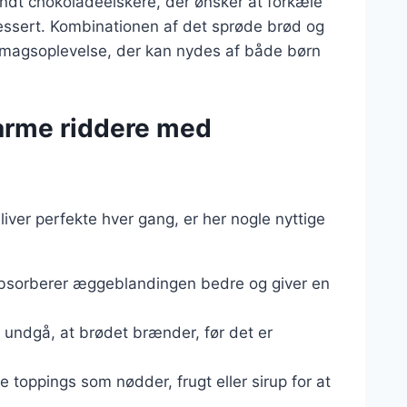
dt chokoladeelskere, der ønsker at forkæle
ssert. Kombinationen af det sprøde brød og
magsoplevelse, der kan nydes af både børn
e arme riddere med
iver perfekte hver gang, er her nogle nyttige
bsorberer æggeblandingen bedre og giver en
 undgå, at brødet brænder, før det er
ge toppings som nødder, frugt eller sirup for at