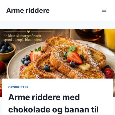
Fortsæt
Arme riddere
til
indhold
OPSKRIFTER
Arme riddere med
chokolade og banan til