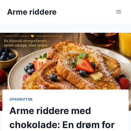
Fortsæt
Arme riddere
til
indhold
OPSKRIFTER
Arme riddere med
chokolade: En drøm for