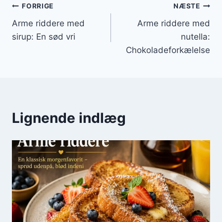
Indlægsnavigation
FORRIGE
NÆSTE
Arme riddere med
Arme riddere med
sirup: En sød vri
nutella:
Chokoladeforkælelse
Lignende indlæg