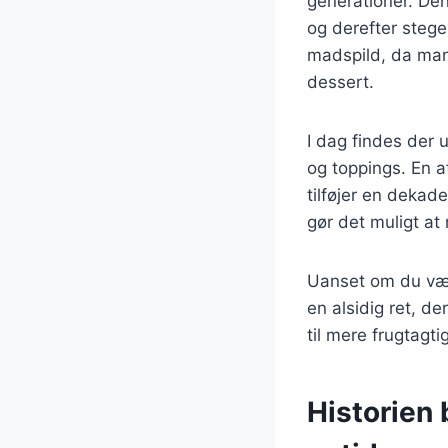
generationer. Den
og derefter steges
madspild, da man
dessert.
I dag findes der u
og toppings. En 
tilføjer en dekad
gør det muligt a
Uanset om du vælg
en alsidig ret, d
til mere frugtagt
Historien 