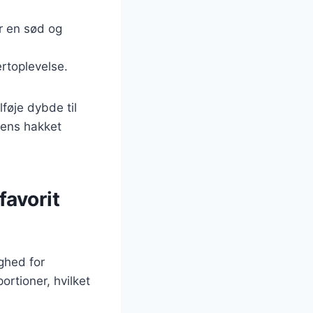
r en sød og
rtoplevelse.
føje dybde til
mens hakket
favorit
ghed for
ortioner, hvilket