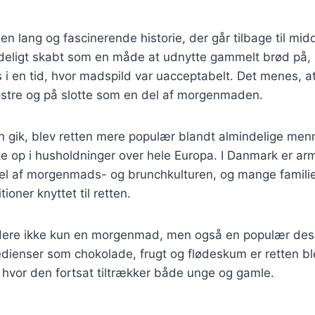
en lang og fascinerende historie, der går tilbage til mid
deligt skabt som en måde at udnytte gammelt brød på, h
s i en tid, hvor madspild var uacceptabelt. Det menes, a
lostre og på slotte som en del af morgenmaden.
en gik, blev retten mere populær blandt almindelige me
 op i husholdninger over hele Europa. I Danmark er arm
el af morgenmads- og brunchkulturen, og mange familie
tioner knyttet til retten.
ddere ikke kun en morgenmad, men også en populær des
gredienser som chokolade, frugt og flødeskum er retten bl
hvor den fortsat tiltrækker både unge og gamle.