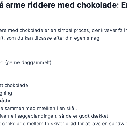
på arme riddere med chokolade: E
ere med chokolade er en simpel proces, der kræver få i
ft, som du kan tilpasse efter din egen smag.
r
:
rød (gerne daggammelt)
et chokolade
egning
måde
:
ne sammen med mælken i en skål.
iverne i æggeblandingen, så de er godt dækket.
 chokolade mellem to skiver brød for at lave en sandwi