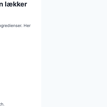
n lækker
ngredienser. Her
ch.