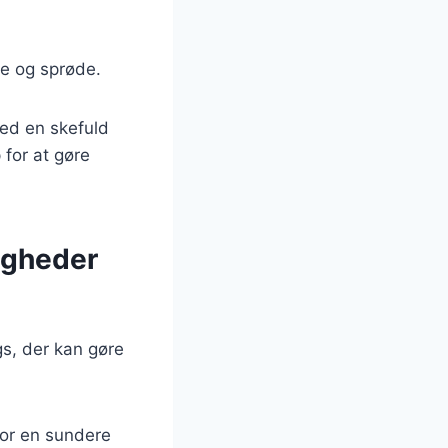
ne og sprøde.
ed en skefuld
 for at gøre
igheder
s, der kan gøre
for en sundere