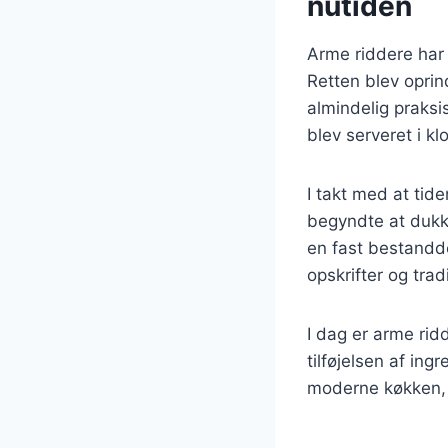
nutiden
Arme riddere har 
Retten blev oprin
almindelig praksi
blev serveret i k
I takt med at tid
begyndte at dukke
en fast bestandd
opskrifter og tradi
I dag er arme ri
tilføjelsen af in
moderne køkken, 