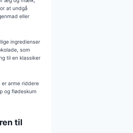
 af æg og mælk,
for at undgå
genmad eller
llige ingredienser
hokolade, som
g til en klassiker
, er arme riddere
rup og flødeskum
en til