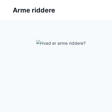
Fortsæt
Arme riddere
til
indhold