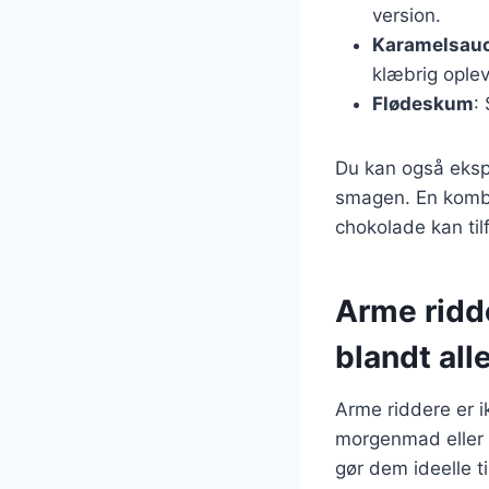
version.
Karamelsau
klæbrig oplev
Flødeskum
:
Du kan også ekspe
smagen. En kombi
chokolade kan til
Arme ridde
blandt all
Arme riddere er i
morgenmad eller b
gør dem ideelle t