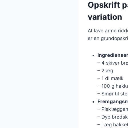
Opskrift 
variation
At lave arme ridd
er en grundopskri
Ingrediense
– 4 skiver b
– 2 æg
– 1 dl mælk
– 100 g hakk
– Smør til st
Fremgangs
– Pisk ægge
– Dyp brødsk
– Læg hakket