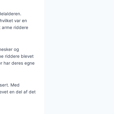
delalderen.
vilket var en
t arme riddere
nnesker og
e riddere blevet
r har deres egne
sert. Med
evet en del af det