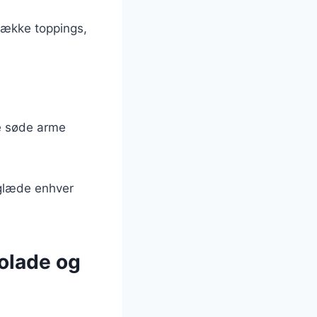
 række toppings,
de søde arme
 glæde enhver
kolade og