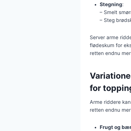
Stegning
:
– Smelt smør
– Steg brødsk
Server arme ridd
flødeskum for eks
retten endnu mer
Variatione
for toppin
Arme riddere kan 
retten endnu mer
Frugt og bæ