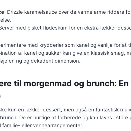
ce
: Drizzle karamelsauce over de varme arme riddere fo
else.
 Server med pisket flødeskum for en ekstra lækker desse
rimentere med krydderier som kanel og vanilje for at til
nation af kanel og sukker kan give en klassisk smag, 
føje en rig og dekadent dimension.
re til morgenmad og brunch: En 
e
kke kun en lækker dessert, men også en fantastisk muli
runch. De er hurtige at forberede og kan laves i store p
il familie- eller vennearrangementer.