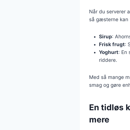
Når du serverer a
så gæsterne kan v
Sirup
: Ahorns
Frisk frugt
: 
Yoghurt
: En
riddere.
Med så mange mul
smag og gøre enh
En tidløs 
mere