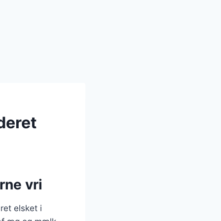
deret
rne vri
et elsket i