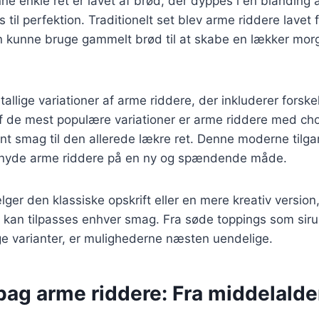
ne enkle ret er lavet af brød, der dyppes i en blanding
 til perfektion. Traditionelt set blev arme riddere lavet 
 kunne bruge gammelt brød til at skabe en lækker mor
tallige variationer af arme riddere, der inkluderer forske
af de mest populære variationer er arme riddere med c
ent smag til den allerede lækre ret. Denne moderne tilgan
t nyde arme riddere på en ny og spændende måde.
er den klassiske opskrift eller en mere kreativ version
er kan tilpasses enhver smag. Fra søde toppings som si
ige varianter, er mulighederne næsten uendelige.
bag arme riddere: Fra middelalder