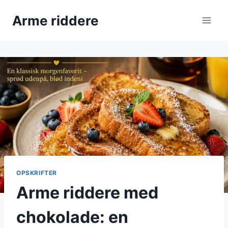
Fortsæt
Arme riddere
til
indhold
OPSKRIFTER
Arme riddere med
chokolade: en