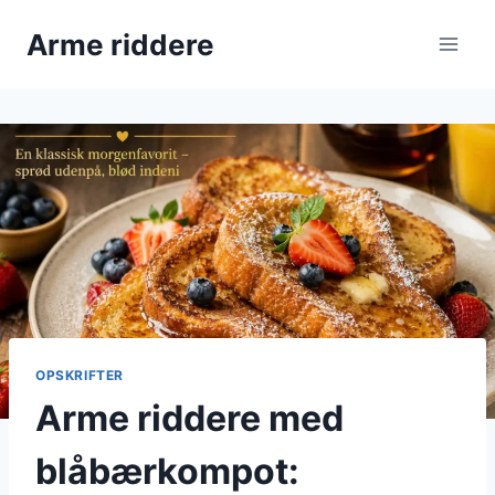
Fortsæt
Arme riddere
til
indhold
OPSKRIFTER
Arme riddere med
blåbærkompot: