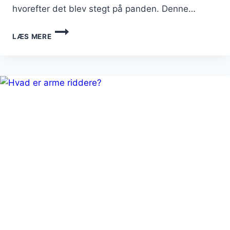
hvorefter det blev stegt på panden. Denne…
ARME
LÆS MERE
RIDDERE
MED
HONNING
OG
NØDDER