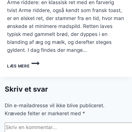
Arme riddere: en klassisk ret med en farverig
tvist Arme riddere, også kendt som fransk toast,
er en elsket ret, der stammer fra en tid, hvor man
ønskede at minimere madspild. Retten laves
typisk med gammelt brød, der dyppes i en
blanding af æg og mælk, og derefter steges
gyldent. I dag findes der mange…
ARME
LÆS MERE
RIDDERE
MED
FLØDESKUM
OG
Skriv et svar
BÆR:
FARVERIG
Din e-mailadresse vil ikke blive publiceret.
DESSERT
Krævede felter er markeret med
*