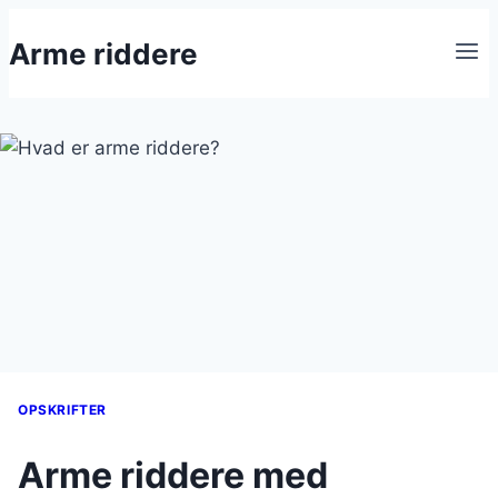
Fortsæt
Arme riddere
til
indhold
OPSKRIFTER
Arme riddere med