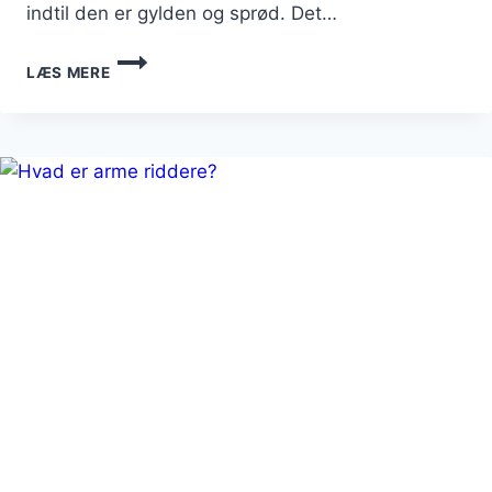
indtil den er gylden og sprød. Det…
ARME
LÆS MERE
RIDDERE
TIL
BRUNCH:
FESTLIGT
INDSLAG
PÅ
BORDET