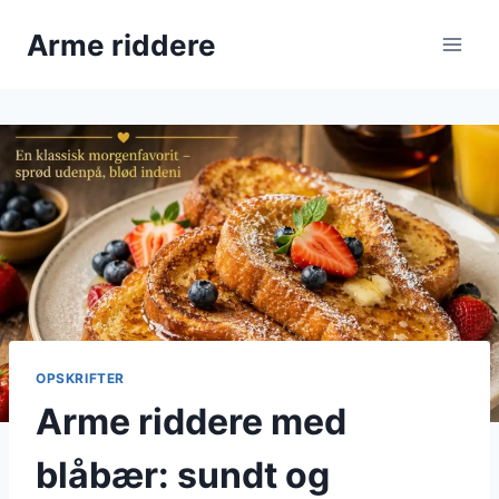
Fortsæt
Arme riddere
til
indhold
OPSKRIFTER
Arme riddere med
blåbær: sundt og