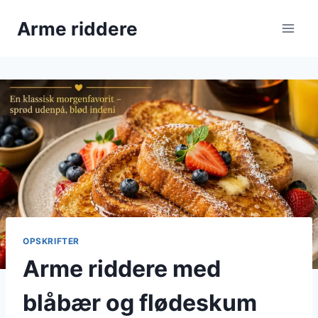
Fortsæt
Arme riddere
til
indhold
OPSKRIFTER
Arme riddere med
blåbær og flødeskum