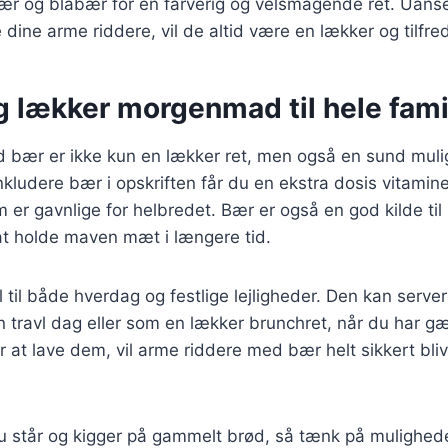
bær og blåbær for en farverig og velsmagende ret. Uans
 dine arme riddere, vil de altid være en lækker og tilfred
g lækker morgenmad til hele fami
 bær er ikke kun en lækker ret, men også en sund muli
inkludere bær i opskriften får du en ekstra dosis vitamin
 er gavnlige for helbredet. Bær er også en god kilde til 
t holde maven mæt i længere tid.
l til både hverdag og festlige lejligheder. Den kan serve
travl dag eller som en lækker brunchret, når du har g
 at lave dem, vil arme riddere med bær helt sikkert blive
 står og kigger på gammelt brød, så tænk på mulighede