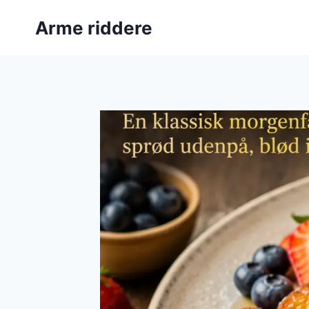
Fortsæt
Arme riddere
til
indhold