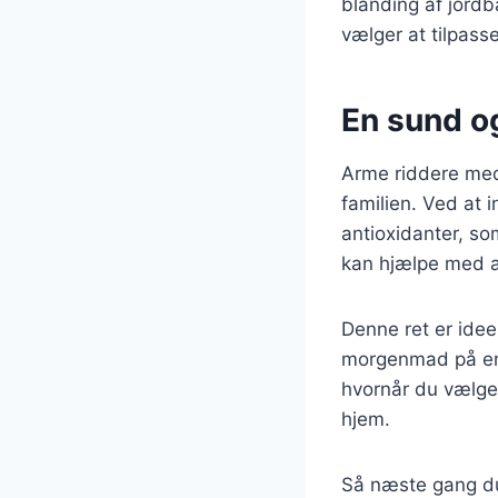
blanding af jord
vælger at tilpasse
En sund o
Arme riddere med
familien. Ved at 
antioxidanter, som
kan hjælpe med a
Denne ret er idee
morgenmad på en 
hvornår du vælger
hjem.
Så næste gang du