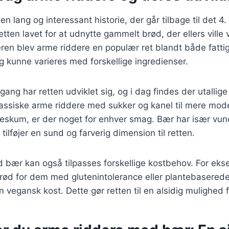
n lang og interessant historie, der går tilbage til det 4
retten lavet for at udnytte gammelt brød, der ellers ville
ren blev arme riddere en populær ret blandt både fattig
g kunne varieres med forskellige ingredienser.
gang har retten udviklet sig, og i dag findes der utallige
klassiske arme riddere med sukker og kanel til mere mod
deskum, er der noget for enhver smag. Bær har især vun
tilføjer en sund og farverig dimension til retten.
 bær kan også tilpasses forskellige kostbehov. For ek
brød for dem med glutenintolerance eller plantebasered
 vegansk kost. Dette gør retten til en alsidig mulighed fo