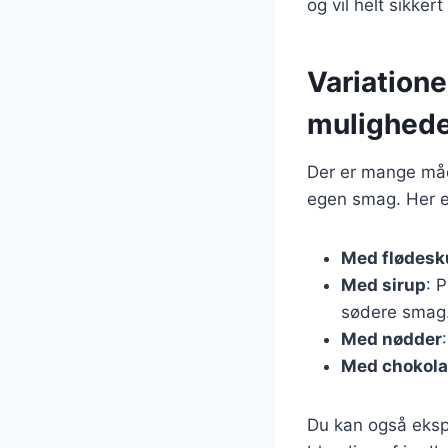
og vil helt sikke
Variation
mulighed
Der er mange måde
egen smag. Her er
Med flødes
Med sirup
: 
sødere smag
Med nødder
Med chokol
Du kan også eksp