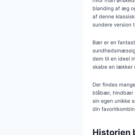
hvor man ønskede
blanding af æg og
af denne klassis
sundere version t
Bær er en fantasti
sundhedsmæssige f
dem til en ideel 
skabe en lækker 
Der findes mange 
blåbær, hindbær 
sin egen unikke s
din favoritkombin
Historien 