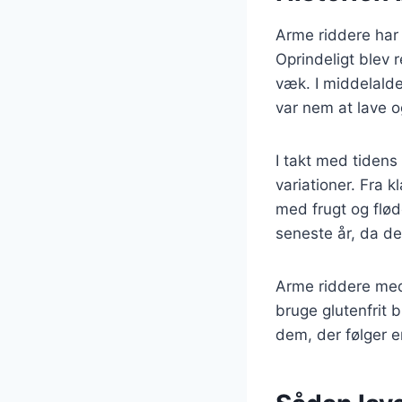
Arme riddere har e
Oprindeligt blev 
væk. I middelalde
var nem at lave o
I takt med tidens 
variationer. Fra 
med frugt og flø
seneste år, da de 
Arme riddere med
bruge glutenfrit 
dem, der følger en