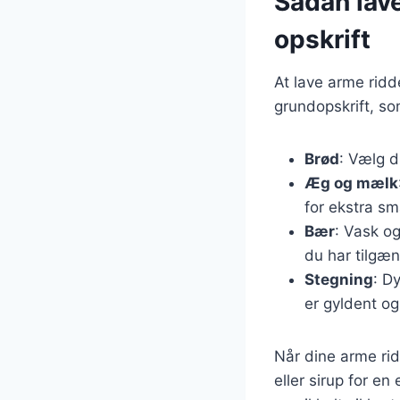
Sådan lav
opskrift
At lave arme ridd
grundopskrift, so
Brød
: Vælg d
Æg og mælk
for ekstra sm
Bær
: Vask og
du har tilgæn
Stegning
: D
er gyldent og
Når dine arme ri
eller sirup for e