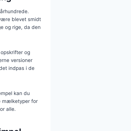
. århundrede.
 være blevet smidt
e og rige, da den
 opskrifter og
erne versioner
det indpas i de
sempel kan du
e mælketyper for
r alle.