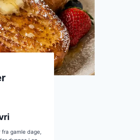
er
vri
r fra gamle dage,