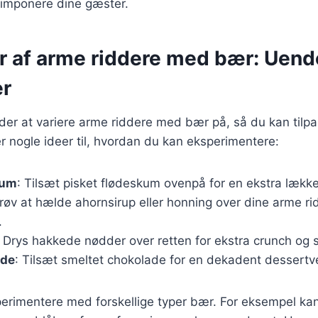
rt imponere dine gæster.
er af arme riddere med bær: Uend
er
r at variere arme riddere med bær på, så du kan tilpass
 nogle ideer til, hvordan du kan eksperimentere:
kum
: Tilsæt pisket flødeskum ovenpå for en ekstra lække
Prøv at hælde ahornsirup eller honning over dine arme ri
.
: Drys hakkede nødder over retten for ekstra crunch og
ade
: Tilsæt smeltet chokolade for en dekadent dessertv
erimentere med forskellige typer bær. For eksempel kan