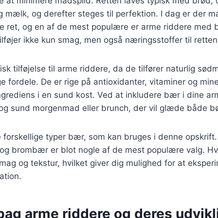
 at minimere madspild. Retten laves typisk med brød, 
 mælk, og derefter steges til perfektion. I dag er der m
ke ret, og en af de mest populære er arme riddere med
ilføjer ikke kun smag, men også næringsstoffer til retten
sk tilføjelse til arme riddere, da de tilfører naturlig s
ordele. De er rige på antioxidanter, vitaminer og miner
ingrediens i en sund kost. Ved at inkludere bær i dine a
og sund morgenmad eller brunch, der vil glæde både b
forskellige typer bær, som kan bruges i denne opskrift
og brombær er blot nogle af de mest populære valg. Hv
mag og tekstur, hvilket giver dig mulighed for at eksper
ation.
bag arme riddere og deres udvikl