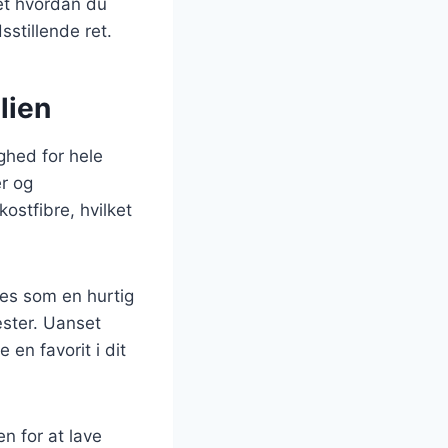
et hvordan du
sstillende ret.
lien
ghed for hele
er og
kostfibre, hvilket
res som en hurtig
æster. Uanset
 en favorit i dit
n for at lave