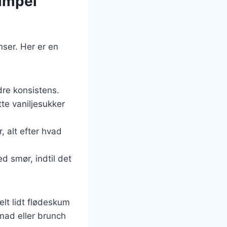
simpel
nser. Her er en
dre konsistens.
te vaniljesukker
, alt efter hvad
 smør, indtil det
lt lidt flødeskum
nmad eller brunch