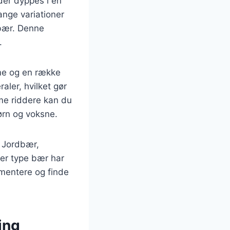
der dyppes i en
ange variationer
 bær. Denne
.
ødme og en række
aler, hvilket gør
rme riddere kan du
ørn og voksne.
. Jordbær,
er type bær har
imentere og finde
ing