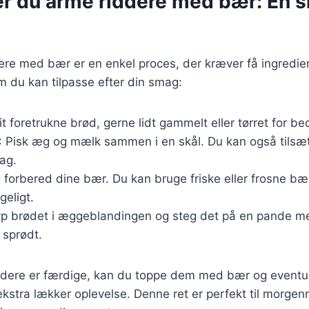
er du arme riddere med bær: En 
ere med bær er en enkel proces, der kræver få ingredie
m du kan tilpasse efter din smag:
it foretrukne brød, gerne lidt gammelt eller tørret for be
: Pisk æg og mælk sammen i en skål. Du kan også tilsæt
ag.
 forbered dine bær. Du kan bruge friske eller frosne bær
geligt.
yp brødet i æggeblandingen og steg det på en pande med
 sprødt.
ddere er færdige, kan du toppe dem med bær og eventue
n ekstra lækker oplevelse. Denne ret er perfekt til morge