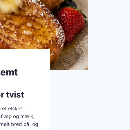
nemt
r tvist
et elsket i
 af æg og mælk,
mmelt brød på, og