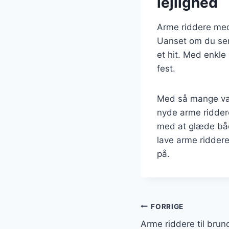
lejlighed
Arme riddere med 
Uanset om du ser
et hit. Med enkle
fest.
Med så mange var
nyde arme riddere 
med at glæde båd
lave arme riddere
på.
Indlægsnavi
FORRIGE
Arme riddere til brun