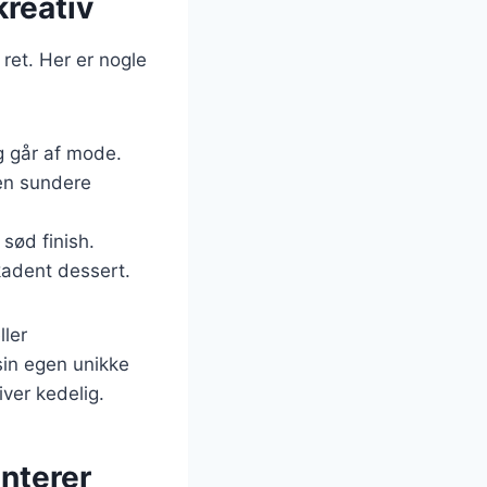
kreativ
 ret. Her er nogle
ig går af mode.
 en sundere
 sød finish.
kadent dessert.
ller
sin egen unikke
iver kedelig.
nterer