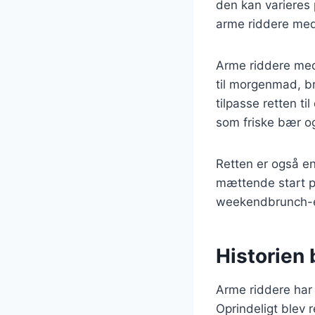
den kan varieres p
arme riddere me
Arme riddere med
til morgenmad, b
tilpasse retten t
som friske bær o
Retten er også en
mættende start p
weekendbrunch-ent
Historien 
Arme riddere har e
Oprindeligt blev 