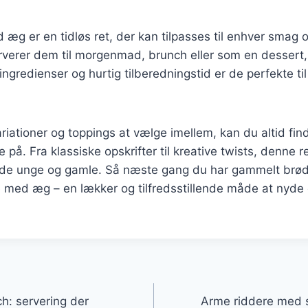
æg er en tidløs ret, der kan tilpasses til enhver smag o
verer dem til morgenmad, brunch eller som en dessert, 
 ingredienser og hurtig tilberedningstid er de perfekte t
iationer og toppings at vælge imellem, kan du altid fi
på. Fra klassiske opskrifter til kreative twists, denne re
e unge og gamle. Så næste gang du har gammelt brød,
 med æg – en lækker og tilfredsstillende måde at nyde e
gation
ch: servering der
Arme riddere med s