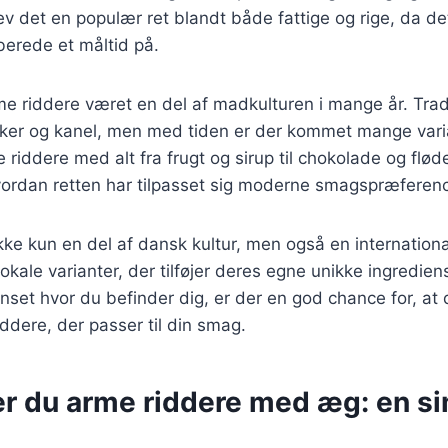
v det en populær ret blandt både fattige og rige, da d
rberede et måltid på.
e riddere været en del af madkulturen i mange år. Tradi
er og kanel, men med tiden er der kommet mange variati
 riddere med alt fra frugt og sirup til chokolade og fl
hvordan retten har tilpasset sig moderne smagspræferenc
kke kun en del af dansk kultur, men også en internationa
okale varianter, der tilføjer deres egne unikke ingredien
nset hvor du befinder dig, er der en god chance for, at 
iddere, der passer til din smag.
er du arme riddere med æg: en s