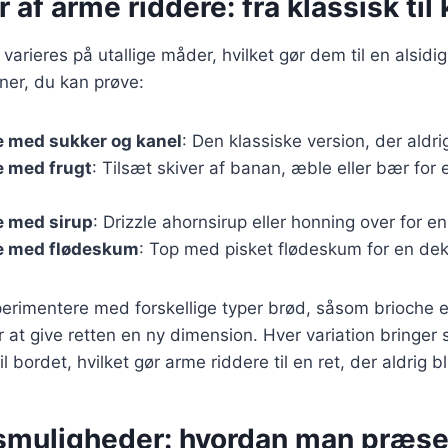
 af arme riddere: fra klassisk til 
arieres på utallige måder, hvilket gør dem til en alsidig
ner, du kan prøve:
e med sukker og kanel
: Den klassiske version, der aldr
e med frugt
: Tilsæt skiver af banan, æble eller bær for
e med sirup
: Drizzle ahornsirup eller honning over for en
e med flødeskum
: Top med pisket flødeskum for en de
erimentere med forskellige typer brød, såsom brioche e
r at give retten en ny dimension. Hver variation bringer 
l bordet, hvilket gør arme riddere til en ret, der aldrig bl
smuligheder: hvordan man præse