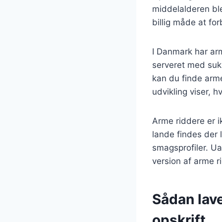
middelalderen ble
billig måde at fo
I Danmark har arm
serveret med sukk
kan du finde arme
udvikling viser, 
Arme riddere er i
lande findes der l
smagsprofiler. Ua
version af arme r
Sådan lav
opskrift