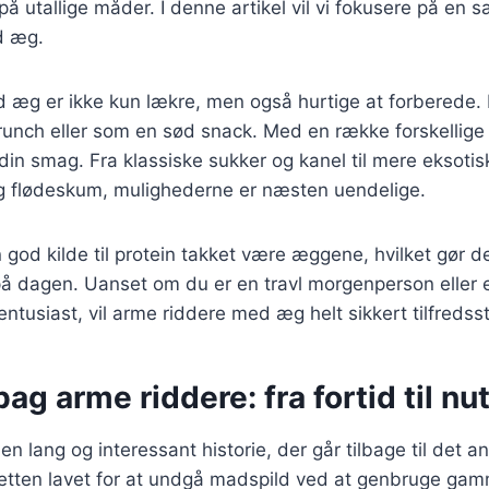
å utallige måder. I denne artikel vil vi fokusere på en s
d æg.
 æg er ikke kun lækre, men også hurtige at forberede.
runch eller som en sød snack. Med en række forskellige
il din smag. Fra klassiske sukker og kanel til mere eksot
g flødeskum, mulighederne er næsten uendelige.
 god kilde til protein takket være æggene, hvilket gør de
å dagen. Uanset om du er en travl morgenperson eller 
usiast, vil arme riddere med æg helt sikkert tilfredsstil
bag arme riddere: fra fortid til nu
n lang og interessant historie, der går tilbage til det a
retten lavet for at undgå madspild ved at genbruge gamm