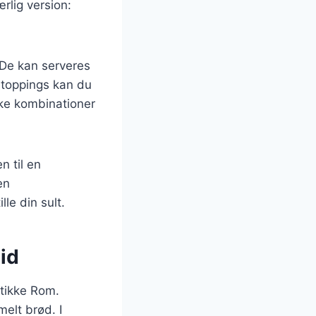
ærlig version:
 De kan serveres
 toppings kan du
iske kombinationer
n til en
en
le din sult.
tid
ntikke Rom.
elt brød. I