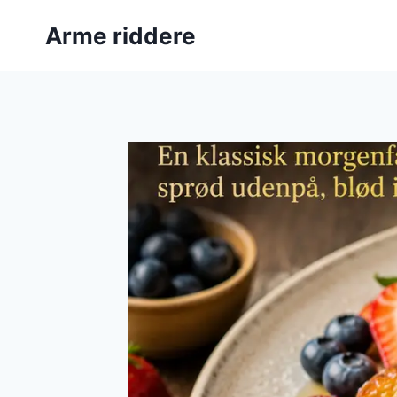
Fortsæt
Arme riddere
til
indhold