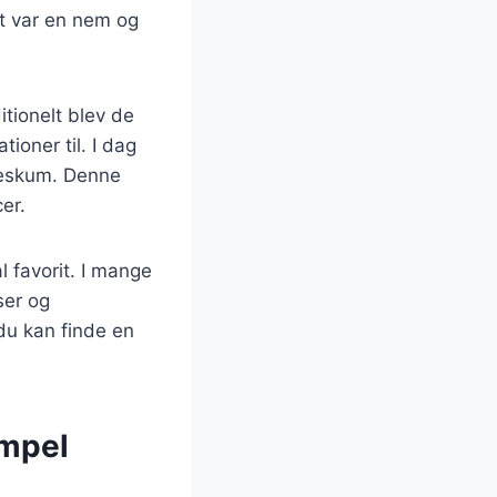
et var en nem og
tionelt blev de
oner til. I dag
ødeskum. Denne
er.
l favorit. I mange
ser og
du kan finde en
impel