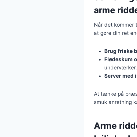
arme ridd
Når det kommer til
at gøre din ret 
Brug friske 
Flødeskum o
underværker.
Server med i
At tænke på præse
smuk anretning kan
Arme ridde