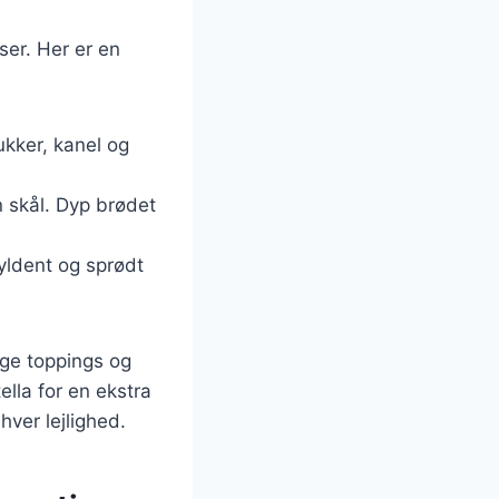
ser. Her er en
kker, kanel og
 skål. Dyp brødet
gyldent og sprødt
ige toppings og
ella for en ekstra
hver lejlighed.