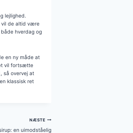
g lejlighed.
vil de altid være
il både hverdag og
nde en ny måde at
t vil fortsætte
 så overvej at
n klassisk ret
NÆSTE
irup: en uimodståelig