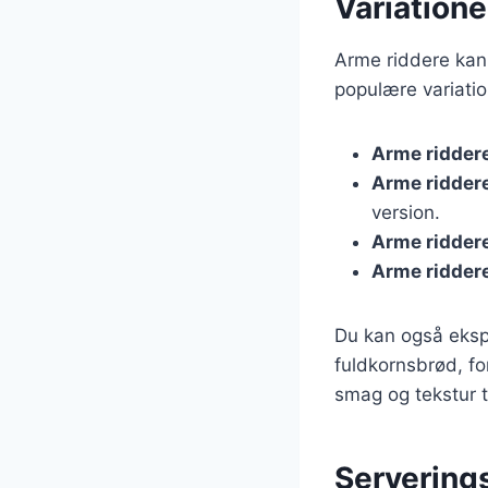
Variationer
Arme riddere kan v
populære variatio
Arme ridder
Arme ridder
version.
Arme ridder
Arme ridder
Du kan også eksp
fuldkornsbrød, fo
smag og tekstur ti
Servering