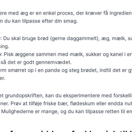
ere med æg er en enkel proces, der kræver få ingredien
m du kan tilpasse efter din smag.
r
: Du skal bruge brød (gerne daggammelt), æg, mælk, su
ning.
e
: Pisk æggene sammen med mælk, sukker og kanel i en
, så det er godt gennemvædet.
arm smørret op i en pande og steg brødet, indtil det er 
er.
et grundopskriften, kan du eksperimentere med forskell
r. Prøv at tilføje friske bær, flødeskum eller endda nut
 Mulighederne er mange, og du kan tilpasse retten til en