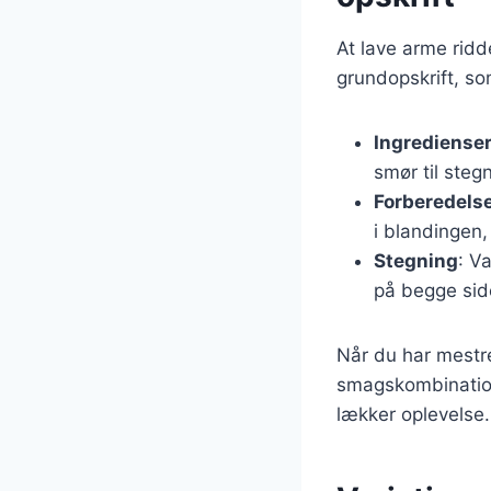
At lave arme ridd
grundopskrift, so
Ingrediense
smør til steg
Forberedels
i blandingen
Stegning
: V
på begge sid
Når du har mestr
smagskombinatione
lækker oplevelse.