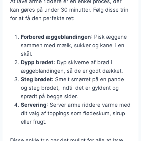
At lave arme riddere er en enkel proces, der
kan gøres på under 30 minutter. Følg disse trin
for at få den perfekte ret:
Forbered æggeblandingen
: Pisk æggene
sammen med mælk, sukker og kanel i en
skål.
Dypp brødet
: Dyp skiverne af brød i
æggeblandingen, så de er godt dækket.
Steg brødet
: Smelt smørret på en pande
og steg brødet, indtil det er gyldent og
sprødt på begge sider.
Servering
: Server arme riddere varme med
dit valg af toppings som flødeskum, sirup
eller frugt.
Disse enkle trin gør det muligt for alle at lave