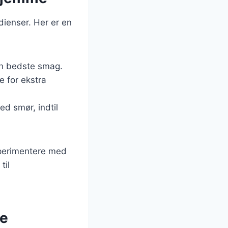
dienser. Her er en
den bedste smag.
e for ekstra
d smør, indtil
sperimentere med
til
te