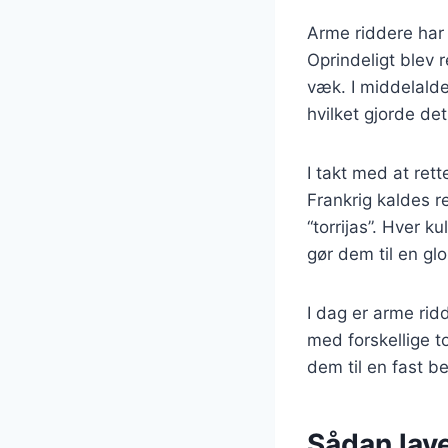
Arme riddere har 
Oprindeligt blev 
væk. I middelalde
hvilket gjorde de
I takt med at rett
Frankrig kaldes r
“torrijas”. Hver k
gør dem til en glo
I dag er arme ri
med forskellige t
dem til en fast b
Sådan lav