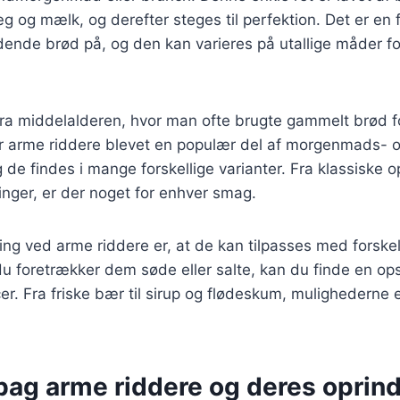
æg og mælk, og derefter steges til perfektion. Det er en
ende brød på, og den kan varieres på utallige måder for a
ra middelalderen, hvor man ofte brugte gammelt brød f
er arme riddere blevet en populær del af morgenmads- 
de findes i mange forskellige varianter. Fra klassiske ops
nger, er der noget for enhver smag.
ing ved arme riddere er, at de kan tilpasses med forskel
u foretrækker dem søde eller salte, kan du finde en ops
cer. Fra friske bær til sirup og flødeskum, mulighederne
 bag arme riddere og deres oprin