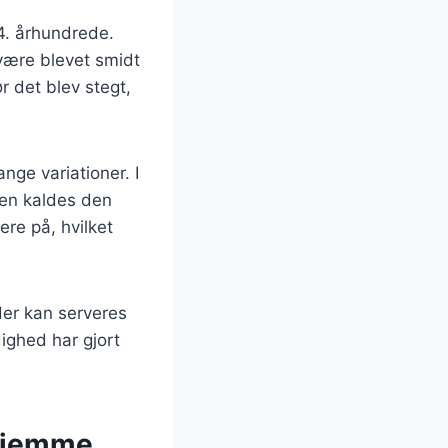
 4. århundrede.
 være blevet smidt
r det blev stegt,
ange variationer. I
nien kaldes den
ere på, hvilket
der kan serveres
ighed har gjort
rhjemme