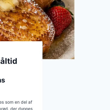
åltid
ns
des som en del af
brød, der dyppes