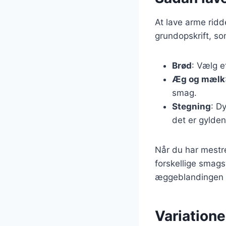
At lave arme ridd
grundopskrift, so
Brød
: Vælg e
Æg og mælk
smag.
Stegning
: D
det er gylden
Når du har mestr
forskellige smagsv
æggeblandingen fo
Variatione