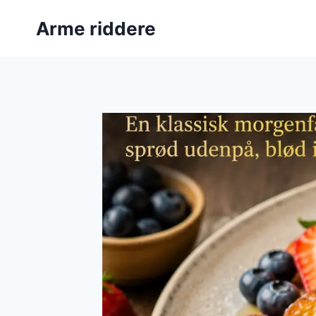
Fortsæt
Arme riddere
til
indhold