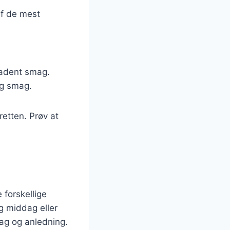
af de mest
kadent smag.
lig smag.
retten. Prøv at
forskellige
ig middag eller
ag og anledning.