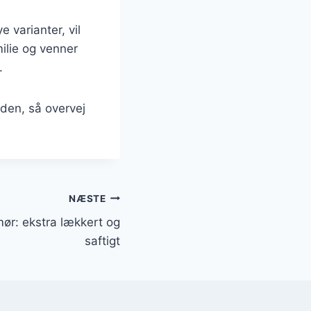
 varianter, vil
ilie og venner
.
nden, så overvej
NÆSTE
ør: ekstra lækkert og
saftigt