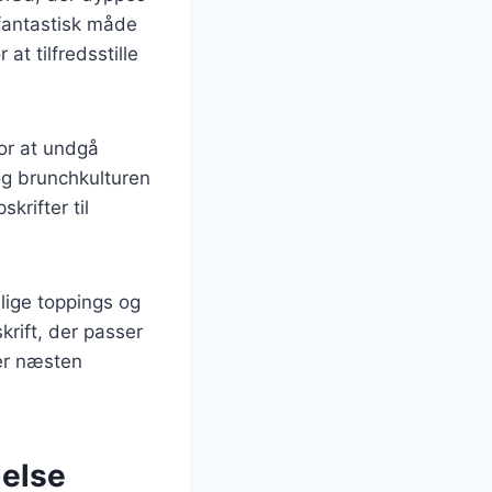
 fantastisk måde
t tilfredsstille
or at undgå
og brunchkulturen
krifter til
lige toppings og
krift, der passer
 er næsten
delse