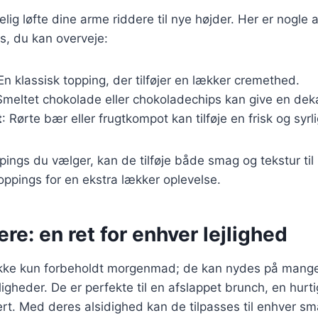
elig løfte dine arme riddere til nye højder. Her er nogle 
s, du kan overveje:
 En klassisk topping, der tilføjer en lækker cremethed.
Smeltet chokolade eller chokoladechips kan give en de
t
: Rørte bær eller frugtkompot kan tilføje en frisk og syr
pings du vælger, kan de tilføje både smag og tekstur til 
oppings for en ekstra lækker oplevelse.
re: en ret for enhver lejlighed
ikke kun forbeholdt morgenmad; de kan nydes på mange 
ligheder. De er perfekte til en afslappet brunch, en hurt
t. Med deres alsidighed kan de tilpasses til enhver sm