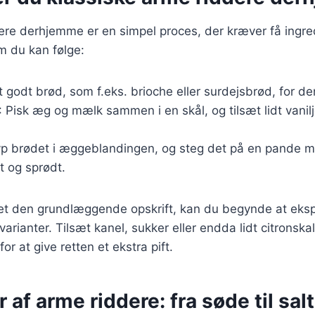
ere derhjemme er en simpel proces, der kræver få ingre
m du kan følge:
t godt brød, som f.eks. brioche eller surdejsbrød, for 
: Pisk æg og mælk sammen i en skål, og tilsæt lidt vanilj
yp brødet i æggeblandingen, og steg det på en pande me
t og sprødt.
et den grundlæggende opskrift, kan du begynde at ek
arianter. Tilsæt kanel, sukker eller endda lidt citronskal 
r at give retten et ekstra pift.
r af arme riddere: fra søde til sal