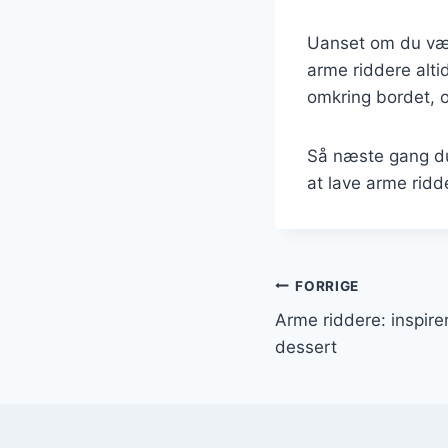
Uanset om du vælg
arme riddere alti
omkring bordet, o
Så næste gang du 
at lave arme ridde
Indlægsnavi
FORRIGE
Arme riddere: inspirer
dessert