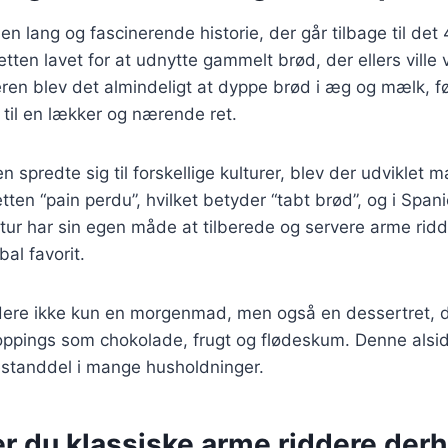
en lang og fascinerende historie, der går tilbage til det
retten lavet for at udnytte gammelt brød, der ellers ville
ren blev det almindeligt at dyppe brød i æg og mælk, fø
t til en lækker og nærende ret.
en spredte sig til forskellige kulturer, blev der udviklet m
etten “pain perdu”, hvilket betyder “tabt brød”, og i Spa
ultur har sin egen måde at tilberede og servere arme ridd
bal favorit.
ddere ikke kun en morgenmad, men også en dessertret, 
oppings som chokolade, frugt og flødeskum. Denne alsid
estanddel i mange husholdninger.
er du klassiske arme riddere de