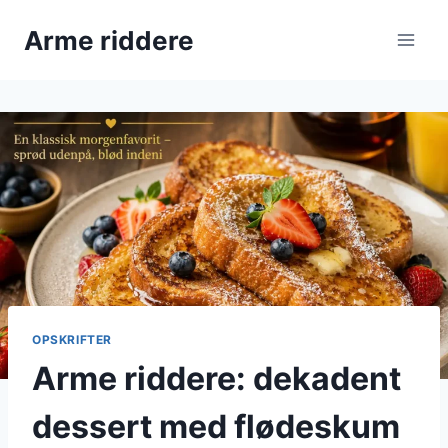
Fortsæt
Arme riddere
til
indhold
OPSKRIFTER
Arme riddere: dekadent
dessert med flødeskum