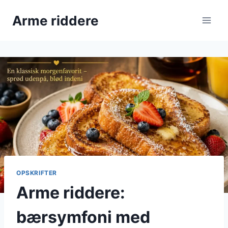
Fortsæt
Arme riddere
til
indhold
OPSKRIFTER
Arme riddere:
bærsymfoni med